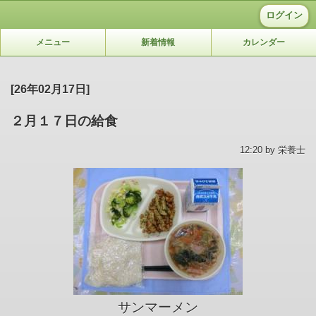
ログイン
メニュー
新着情報
カレンダー
[26年02月17日]
２月１７日の給食
12:20 by 栄養士
サンマーメン