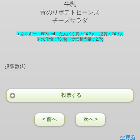
牛乳
青のりポテトビーンズ
チーズサラダ
エネルギー：603kcal たんぱく質：24.3ｇ 脂質：24.7ｇ
炭水化物：76.4g 食塩相当量：2.7
g
投票数(1)
投票する
< 前へ
次へ >
<<戻る