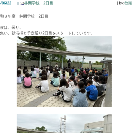
/06/22
林間学校 2日目
| by:
教頭
和８年度 林間学校 2日目
候は、曇り。
集い、朝清掃と予定通り2日目をスタートしています。