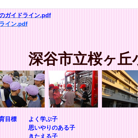
ガイドライン.pdf
イン.pdf
深谷市立桜ヶ丘
教育目標 よく学ぶ子
ある子
る子