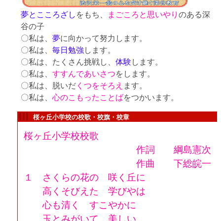
夢
とこころざし
をもち、
まごころと思い
やり
のある深
谷の子
〇私は、
夢
に向かって努力します。
〇私は、
毎日勉強
します。
〇私は、たくさん挑戦し、
体験
します。
〇私は、
すすんであいさつ
をします。
〇私は、脱いだ
くつをそろえ
ます。
〇私は、
心のこもった
ことば
をつかいます。
桜ヶ丘小学校の校歌・校旗・校章
桜ヶ丘小学校校歌
作詞 綱島憲次
作曲 下総皖一
１ さくらの花の 咲く丘に
高くそびえた 学びやは
心も清く すこやかに
玉とみがいて 美しい