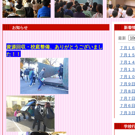
お知らせ
新着
最新
資源回収・校庭整備、ありがとうございまし
７月１
た
！！
７月１
７月１
７月１
７月１
７月９
７月８
７月７
７月６
７月３
学校