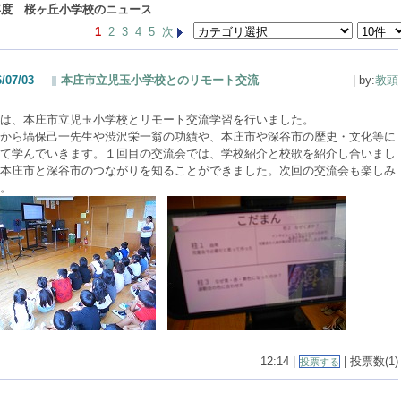
年度 桜ヶ丘小学校のニュース
1
2
3
4
5
次
/07/03
本庄市立児玉小学校とのリモート交流
| by:
教頭
は、本庄市立児玉小学校とリモート交流学習を行いました。
から塙保己一先生や渋沢栄一翁の功績や、本庄市や深谷市の歴史・文化等に
て学んでいきます。１回目の交流会では、学校紹介と校歌を紹介し合いまし
本庄市と深谷市のつながりを知ることができました。次回の交流会も楽しみ
。
12:14 |
| 投票数(1)
投票する