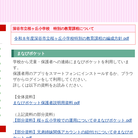
深谷市立桜ヶ丘小学校 特別の教育課程について
令和８年度深谷市立桜ヶ丘小学校特別の教育課程の編成方針.pdf
0
まなびポケット
0
学校から児童・保護者への連絡にまなびポケットを利用していま
0
す。
0
保護者用のアプリをスマートフォンにインストールするか、ブラウ
0
ザからログインをして利用してください。
詳しくは以下の資料をお読みください。
0
0
【全体資料】
0
まなびポケット保護者説明用資料.pdf
0
（上記資料の部分資料）
0
【部分資料】桜ヶ丘小学校での運用について＠まなびポケット.pdf
【部分資料】兄弟姉妹関係アカウントの紐付けについて＠まなびポ
ケット.pdf