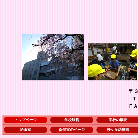
〒
ＴＥＬ ０４８－５
ＦＡＸ ０４８－５７
トップページ
学校経営
学校の概要
給食室
保健室のページ
桜ケ丘幼稚園