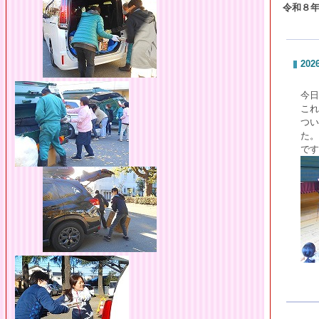
令和８
2026
今日
これ
つい
た。
です