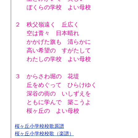
ぼくらの学校 よい母校
２ 秩父嶺遠く 丘広く
空は青々 日本晴れ
かかげた旗も 清らかに
高い希望の すがたして
わたしの学校 よい母校
３ からさわ堀の 花堤
丘をめぐって ひらけゆく
深谷の街の いしずえを
ともに学んで 築こうよ
桜ヶ丘の よい母校
桜ヶ丘小学校校歌原譜
桜ヶ丘小学校校歌（楽譜）