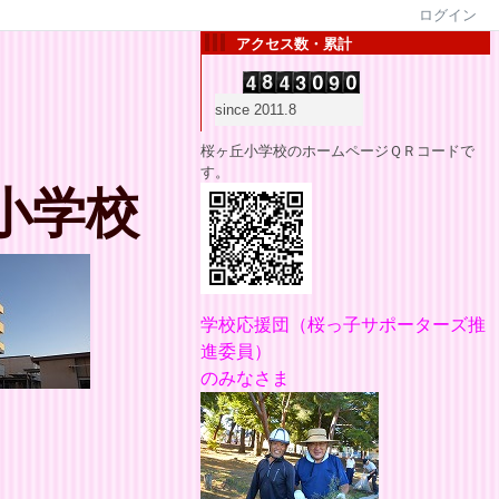
ログイン
アクセス数・累計
since 2011.8
桜ヶ丘小学校のホームページＱＲコードで
す。
小学校
学校応援団
（桜っ子サポーターズ推
進委員）
のみなさま