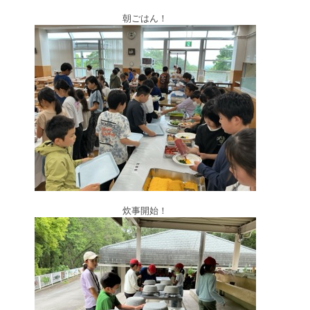
朝ごはん！
炊事開始！