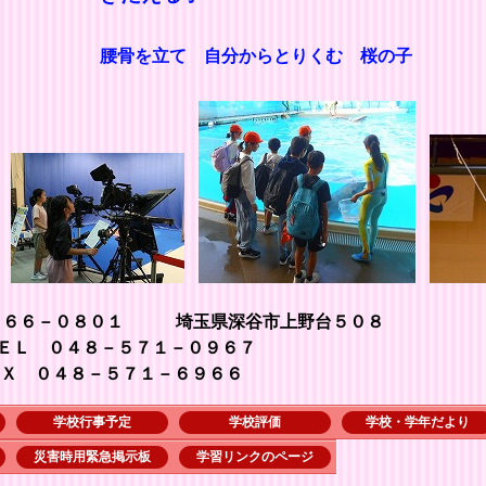
腰骨を立て 自分からとりくむ 桜の子
３６６－０８０１ 埼玉県深谷市上野台５０８
７１－０９６７
１－６９６６
学校行事予定
学校評価
学校・学年だより
災害時用緊急掲示板
学習リンクのページ