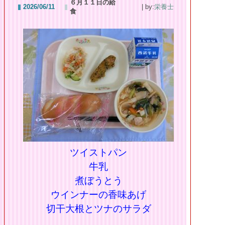
６月１１日の給
2026/06/11
| by:
栄養士
食
ツイストパン
牛乳
煮ぼうとう
ウインナーの香味あげ
切干大根とツナのサラダ