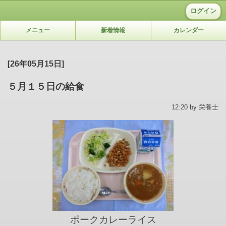
ログイン
メニュー
新着情報
カレンダー
[26年05月15日]
５月１５日の給食
12:20 by 栄養士
ポークカレーライス