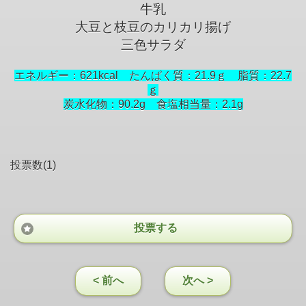
牛乳
大豆と枝豆のカリカリ揚げ
三色サラダ
エネルギー：621kcal たんぱく質：21.9ｇ 脂質：22.7
ｇ
炭水化物：90.2g 食塩相当量：2.1
g
投票数(1)
投票する
< 前へ
次へ >