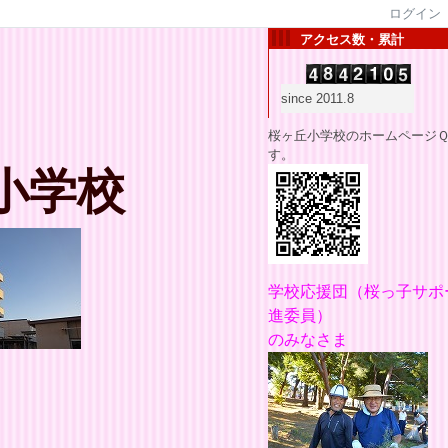
ログイン
アクセス数・累計
since 2011.8
桜ヶ丘小学校のホームページ
す。
小学校
学校応援団
（桜っ子サポ
進委員）
のみなさま