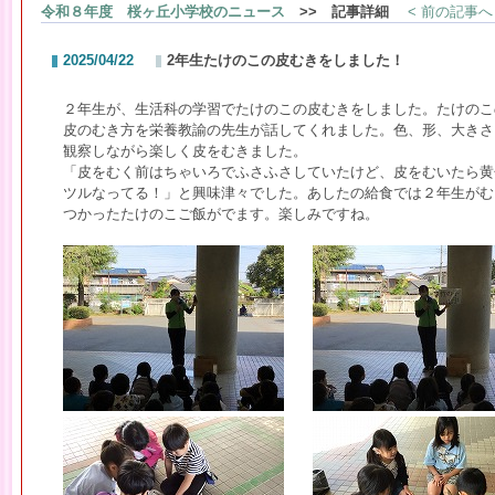
令和８年度 桜ヶ丘小学校のニュース
>> 記事詳細
< 前の記事へ
2025/04/22
2年生たけのこの皮むきをしました！
２年生が、生活科の学習でたけのこの皮むきをしました。たけのこ
皮のむき方を栄養教諭の先生が話してくれました。色、形、大きさ
観察しながら楽しく皮をむきました。
「皮をむく前はちゃいろでふさふさしていたけど、皮をむいたら黄
ツルなってる！」と興味津々でした。あしたの給食では２年生がむ
つかったたけのこご飯がでます。楽しみですね。