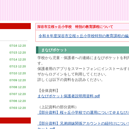
深谷市立桜ヶ丘小学校 特別の教育課程について
令和８年度深谷市立桜ヶ丘小学校特別の教育課程の編成方
07/16 12:20
まなびポケット
07/15 12:20
学校から児童・保護者への連絡にまなびポケットを利
07/14 12:20
す。
07/13 12:20
保護者用のアプリをスマートフォンにインストールす
07/10 12:20
ザからログインをして利用してください。
詳しくは以下の資料をお読みください。
07/09 12:20
07/08 12:20
【全体資料】
07/07 12:20
まなびポケット保護者説明用資料.pdf
07/06 12:20
（上記資料の部分資料）
07/03 12:20
【部分資料】桜ヶ丘小学校での運用について＠まなびポケ
【部分資料】兄弟姉妹関係アカウントの紐付けについ
ケット.pdf