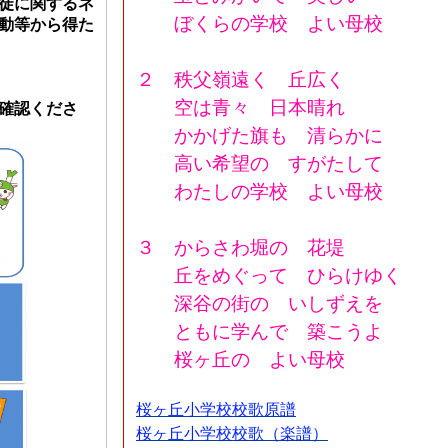
徒に関するネ
ぼくらの学校 よい母校
動等から得た
２ 秩父嶺遠く 丘広く
空は青々 日本晴れ
確認くださ
かかげた旗も 清らかに
高い希望の すがたして
わたしの学校 よい母校
３ からさわ堀の 花堤
丘をめぐって ひらけゆく
深谷の街の いしずえを
ともに学んで 築こうよ
桜ヶ丘の よい母校
桜ヶ丘小学校校歌原譜
桜ヶ丘小学校校歌（楽譜）