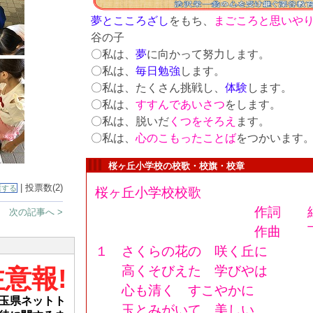
夢
とこころざし
をもち、
まごころと思い
や
谷の子
〇私は、
夢
に向かって努力します。
〇私は、
毎日勉強
します。
〇私は、たくさん挑戦し、
体験
します。
〇私は、
すすんであいさつ
をします。
〇私は、脱いだ
くつをそろえ
ます。
〇私は、
心のこもった
ことば
をつかいます
桜ヶ丘小学校の校歌・校旗・校章
| 投票数(2)
票する
桜ヶ丘小学校校歌
作詞 綱島
次の記事へ >
作曲 下総
１ さくらの花の 咲く丘に
意報!
高くそびえた 学びやは
心も清く すこやかに
玉県ネットト
玉とみがいて 美しい