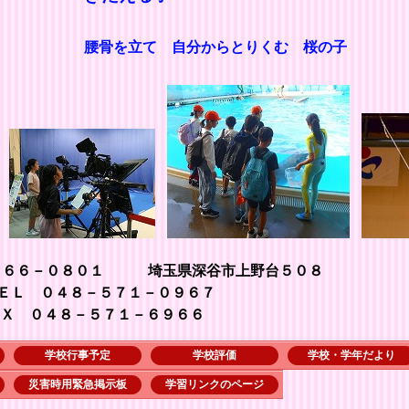
腰骨を立て 自分からとりくむ 桜の子
３６６－０８０１ 埼玉県深谷市上野台５０８
７１－０９６７
１－６９６６
学校行事予定
学校評価
学校・学年だより
災害時用緊急掲示板
学習リンクのページ