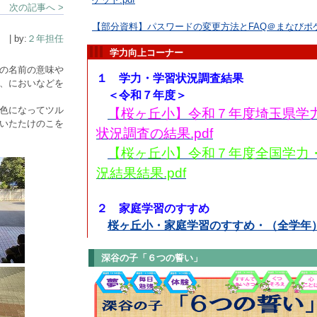
次の記事へ >
【部分資料】パスワードの変更方法とFAQ＠まなびポケッ
| by:
２年担任
学力向上コーナー
の名前の意味や
１ 学力・学習状況調査結果
、においなどを
＜令和７年度＞
色になってツル
【桜ヶ丘小】令和７年度埼玉県学
いたたけのこを
状況調査の結果.pdf
【桜ヶ丘小】令和７年度全国学力
況結果結果.pdf
２ 家庭学習のすすめ
桜ヶ丘小・家庭学習のすすめ・（全学年）
深谷の子「６つの誓い」