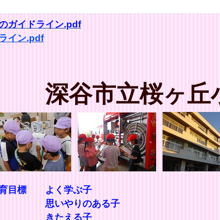
ガイドライン.pdf
イン.pdf
深谷市立桜ヶ丘
教育目標 よく学ぶ子
ある子
る子