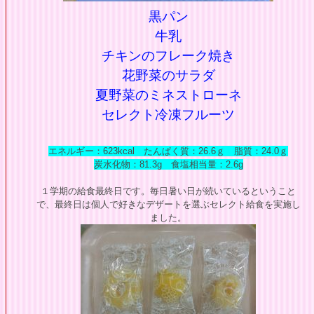
黒パン
牛乳
チキンのフレーク焼き
花野菜のサラダ
夏野菜のミネストローネ
セレクト冷凍フルーツ
エネルギー：623kcal たんぱく質：26.6ｇ 脂質：24.0ｇ
炭水化物：81.3g 食塩相当量：2.6
g
１学期の給食最終日です。毎日暑い日が続いているということ
で、最終日は個人で好きなデザートを選ぶセレクト給食を実施し
ました。