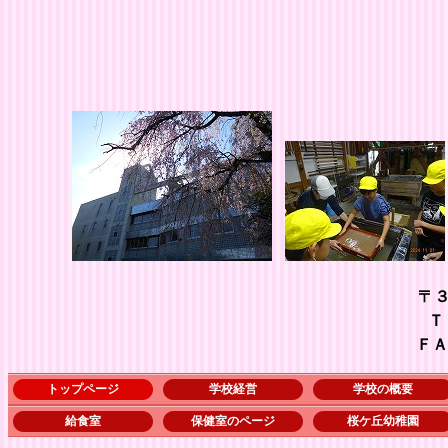
〒
ＴＥＬ ０４８－５
ＦＡＸ ０４８－５７
トップページ
学校経営
学校の概要
給食室
保健室のページ
桜ケ丘幼稚園