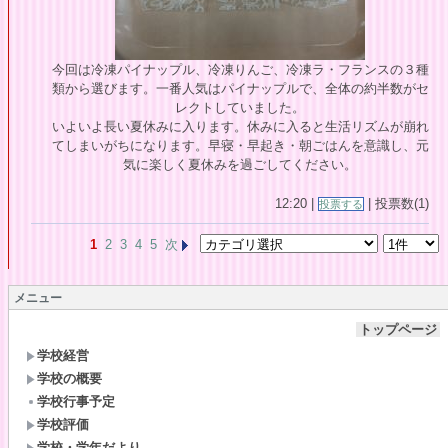
今回は冷凍パイナップル、冷凍りんご、冷凍ラ・フランスの３種
類から選びます。一番人気はパイナップルで、全体の約半数がセ
レクトしていました。
いよいよ長い夏休みに入ります。休みに入ると生活リズムが崩れ
てしまいがちになります。早寝・早起き・朝ごはんを意識し、元
気に楽しく夏休みを過ごしてください。
12:20 |
| 投票数(1)
投票する
1
2
3
4
5
次
メニュー
トップページ
学校経営
学校の概要
学校行事予定
学校評価
学校・学年だより