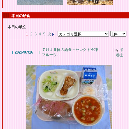
本日の給食
本日の献立
1
2
3
4
5
次
７月１６日の給食～セレクト冷凍
| by:
栄
2026/07/16
フルーツ～
養士