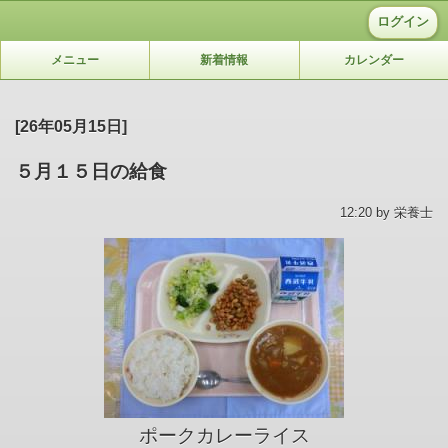
ログイン
メニュー
新着情報
カレンダー
[26年05月15日]
５月１５日の給食
12:20 by 栄養士
ポークカレーライス