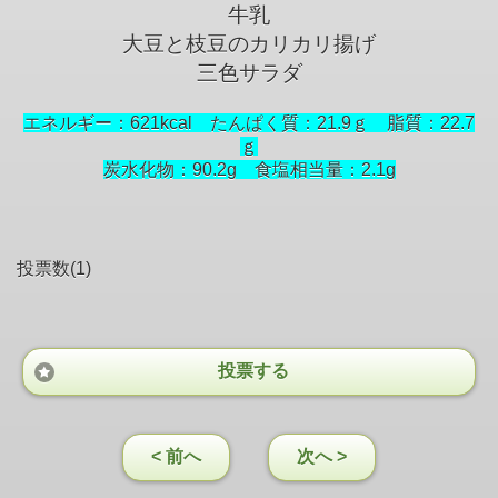
牛乳
大豆と枝豆のカリカリ揚げ
三色サラダ
エネルギー：621kcal たんぱく質：21.9ｇ 脂質：22.7
ｇ
炭水化物：90.2g 食塩相当量：2.1
g
投票数(1)
投票する
< 前へ
次へ >