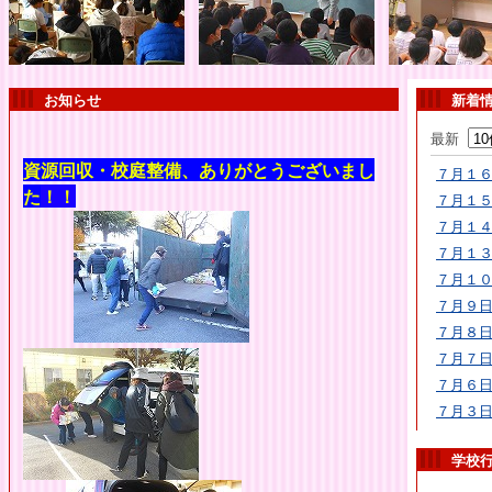
お知らせ
新着
最新
資源回収・校庭整備、ありがとうございまし
７月１
た
！！
７月１
７月１
７月１
７月１
７月９
７月８
７月７
７月６
７月３
学校