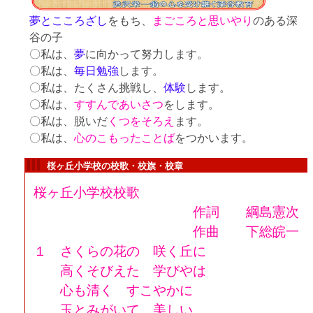
夢
とこころざし
をもち、
まごころと思い
やり
のある深
谷の子
〇私は、
夢
に向かって努力します。
〇私は、
毎日勉強
します。
〇私は、たくさん挑戦し、
体験
します。
〇私は、
すすんであいさつ
をします。
〇私は、脱いだ
くつをそろえ
ます。
〇私は、
心のこもった
ことば
をつかいます。
桜ヶ丘小学校の校歌・校旗・校章
桜ヶ丘小学校校歌
作詞 綱島憲次
作曲 下総皖一
１ さくらの花の 咲く丘に
高くそびえた 学びやは
心も清く すこやかに
玉とみがいて 美しい