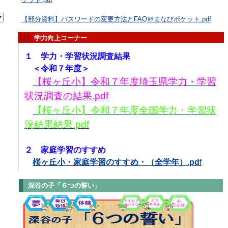
【部分資料】パスワードの変更方法とFAQ＠まなびポケット.pdf
学力向上コーナー
１ 学力・学習状況調査結果
＜令和７年度＞
【桜ヶ丘小】令和７年度埼玉県学力・学習
状況調査の結果.pdf
【桜ヶ丘小】令和７年度全国学力・学習状
況結果結果.pdf
２ 家庭学習のすすめ
桜ヶ丘小・家庭学習のすすめ・（全学年）.pd
f
深谷の子「６つの誓い」