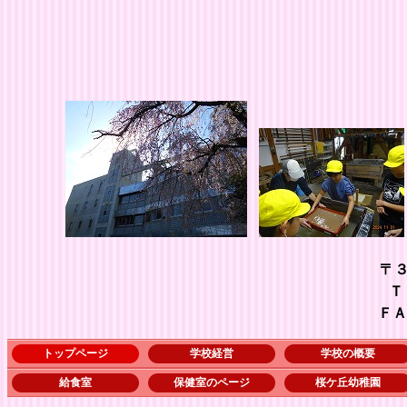
〒
ＴＥＬ ０４８－５
ＦＡＸ ０４８－５７
トップページ
学校経営
学校の概要
給食室
保健室のページ
桜ケ丘幼稚園