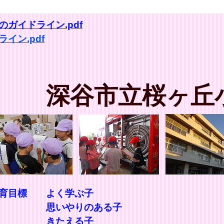
ガイドライン.pdf
イン.pdf
深谷市立桜ヶ丘
教育目標 よく学ぶ子
ある子
る子