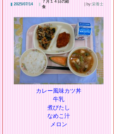
７月１４日の給
2025/07/14
| by:
栄養士
食
カレー風味カツ丼
牛乳
煮びたし
なめこ汁
メロン