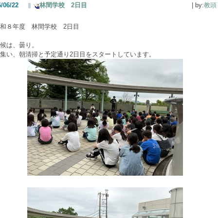
/06/22
林間学校 2日目
| by:
教頭
和８年度 林間学校 2日目
候は、曇り。
集い、朝清掃と予定通り2日目をスタートしています。