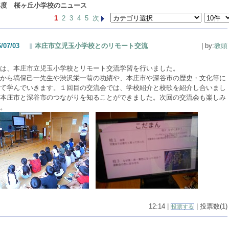
年度 桜ヶ丘小学校のニュース
1
2
3
4
5
次
/07/03
本庄市立児玉小学校とのリモート交流
| by:
教頭
は、本庄市立児玉小学校とリモート交流学習を行いました。
から塙保己一先生や渋沢栄一翁の功績や、本庄市や深谷市の歴史・文化等に
て学んでいきます。１回目の交流会では、学校紹介と校歌を紹介し合いまし
本庄市と深谷市のつながりを知ることができました。次回の交流会も楽しみ
。
12:14 |
| 投票数(1)
投票する