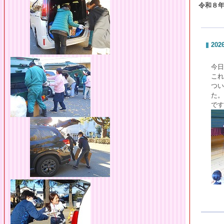
令和８
2026
今日
これ
つい
た。
です