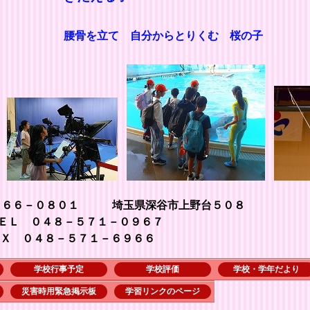
腰骨を立て 自分からとりくむ 桜の子
３６６－０８０１ 埼玉県深谷市上野台５０８
７１－０９６７
１－６９６６
学校行事予定
学校評価
学校・学年だより
災害時用緊急掲示板
学習リンクのページ