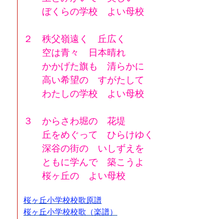
ぼくらの学校 よい母校
２ 秩父嶺遠く 丘広く
空は青々 日本晴れ
かかげた旗も 清らかに
高い希望の すがたして
わたしの学校 よい母校
３ からさわ堀の 花堤
丘をめぐって ひらけゆく
深谷の街の いしずえを
ともに学んで 築こうよ
桜ヶ丘の よい母校
桜ヶ丘小学校校歌原譜
桜ヶ丘小学校校歌（楽譜）