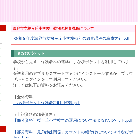
深谷市立桜ヶ丘小学校 特別の教育課程について
令和８年度深谷市立桜ヶ丘小学校特別の教育課程の編成方針.pdf
0
まなびポケット
0
学校から児童・保護者への連絡にまなびポケットを利用していま
0
す。
0
保護者用のアプリをスマートフォンにインストールするか、ブラウ
0
ザからログインをして利用してください。
詳しくは以下の資料をお読みください。
0
0
【全体資料】
0
まなびポケット保護者説明用資料.pdf
0
（上記資料の部分資料）
0
【部分資料】桜ヶ丘小学校での運用について＠まなびポケット.pdf
【部分資料】兄弟姉妹関係アカウントの紐付けについて＠まなびポ
ケット.pdf