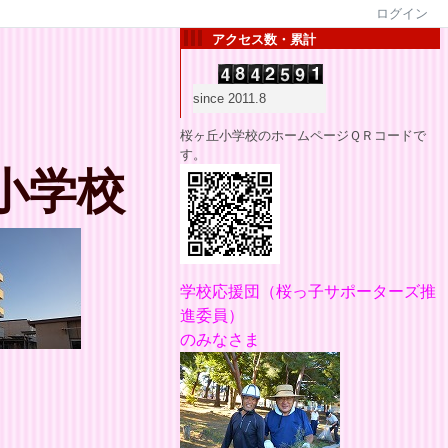
ログイン
アクセス数・累計
since 2011.8
桜ヶ丘小学校のホームページＱＲコードで
す。
小学校
学校応援団
（桜っ子サポーターズ推
進委員）
のみなさま