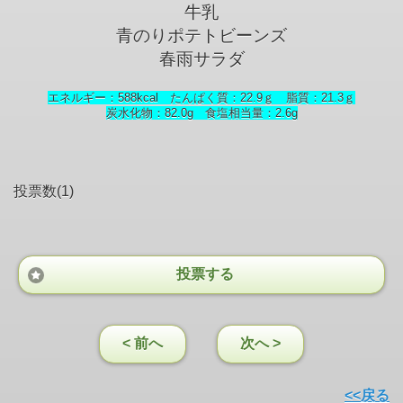
牛乳
青のりポテトビーンズ
春雨サラダ
エネルギー：588kcal たんぱく質：22.9ｇ 脂質：21.3ｇ
炭水化物：82.0g 食塩相当量：2.6
g
投票数(1)
投票する
< 前へ
次へ >
<<戻る