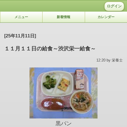
ログイン
メニュー
新着情報
カレンダー
[25年11月11日]
１１月１１日の給食～渋沢栄一給食～
12:20 by 栄養士
黒パン