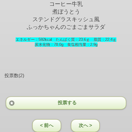
コーヒー牛乳
煮ぼうとう
ステンドグラスキッシュ風
ふっかちゃんのごまごまサラダ
エネルギー：592kcal たんぱく質：23.6ｇ 脂質：22.4ｇ
炭水化物：78.0g 食塩相当量：2.9
g
投票数(2)
投票する
< 前へ
次へ >