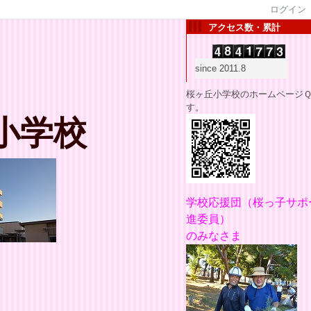
ログイン
アクセス数・累計
since 2011.8
桜ヶ丘小学校のホームページ
す。
小学校
学校応援団
（桜っ子サポ
進委員）
のみなさま