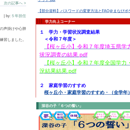
次の記事へ >
【部分資料】パスワードの変更方法とFAQ＠まなびポケッ
| by:
５年担任
学力向上コーナー
の声掛けや心肺
１ 学力・学習状況調査結果
＜令和７年度＞
練習しました。
【桜ヶ丘小】令和７年度埼玉県学
状況調査の結果.pdf
【桜ヶ丘小】令和７年度全国学力
況結果結果.pdf
２ 家庭学習のすすめ
桜ヶ丘小・家庭学習のすすめ・（全学年）
深谷の子「６つの誓い」