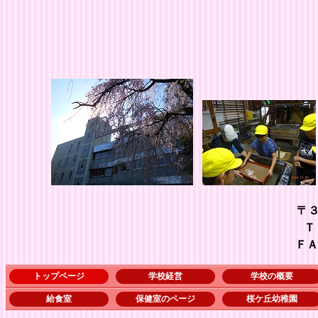
〒
ＴＥＬ ０４８－５
ＦＡＸ ０４８－５７
トップページ
学校経営
学校の概要
給食室
保健室のページ
桜ケ丘幼稚園