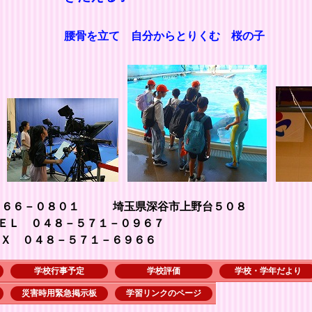
腰骨を立て 自分からとりくむ 桜の子
３６６－０８０１ 埼玉県深谷市上野台５０８
７１－０９６７
１－６９６６
学校行事予定
学校評価
学校・学年だより
災害時用緊急掲示板
学習リンクのページ