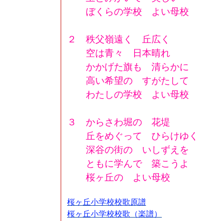
ぼくらの学校 よい母校
２ 秩父嶺遠く 丘広く
空は青々 日本晴れ
かかげた旗も 清らかに
高い希望の すがたして
わたしの学校 よい母校
３ からさわ堀の 花堤
丘をめぐって ひらけゆく
深谷の街の いしずえを
ともに学んで 築こうよ
桜ヶ丘の よい母校
桜ヶ丘小学校校歌原譜
桜ヶ丘小学校校歌（楽譜）