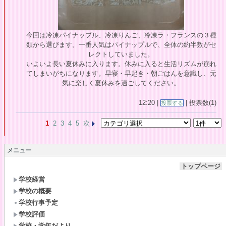
今回は冷凍パイナップル、冷凍りんご、冷凍ラ・フランスの３種
類から選びます。一番人気はパイナップルで、全体の約半数がセ
レクトしていました。
いよいよ長い夏休みに入ります。休みに入ると生活リズムが崩れ
てしまいがちになります。早寝・早起き・朝ごはんを意識し、元
気に楽しく夏休みを過ごしてください。
12:20 |
| 投票数(1)
投票する
1
2
3
4
5
次
メニュー
トップページ
学校経営
学校の概要
学校行事予定
学校評価
学校・学年だより