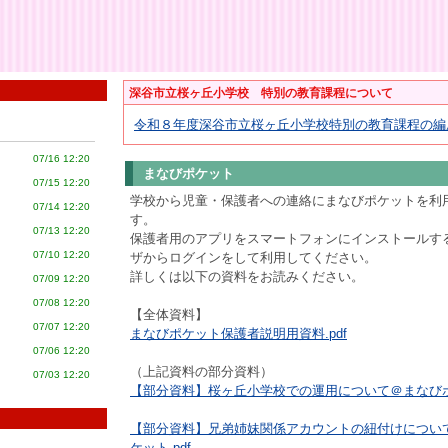
深谷市立桜ヶ丘小学校 特別の教育課程について
令和８年度深谷市立桜ヶ丘小学校特別の教育課程の編成方
07/16 12:20
まなびポケット
07/15 12:20
学校から児童・保護者への連絡にまなびポケットを利
07/14 12:20
す。
07/13 12:20
保護者用のアプリをスマートフォンにインストールす
07/10 12:20
ザからログインをして利用してください。
詳しくは以下の資料をお読みください。
07/09 12:20
07/08 12:20
【全体資料】
07/07 12:20
まなびポケット保護者説明用資料.pdf
07/06 12:20
（上記資料の部分資料）
07/03 12:20
【部分資料】桜ヶ丘小学校での運用について＠まなびポケ
【部分資料】兄弟姉妹関係アカウントの紐付けについ
ケット.pdf