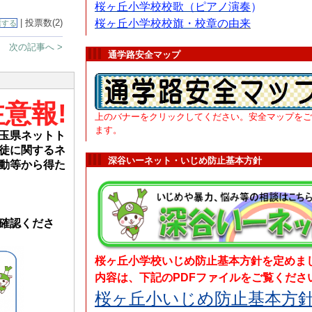
桜ヶ丘小学校校歌（ピアノ演奏
）
| 投票数(2)
桜ヶ丘小学
校
校旗・校章
の由来
票する
次の記事へ >
通学路安全マップ
意報!
上のバナーをクリックしてください。安全マップをご
ます。
玉県ネットト
徒に関するネ
深谷いーネット・いじめ防止基本方針
動等から得た
確認くださ
桜ヶ丘小学校いじめ防止基本方針を定めま
内容は、下記のPDFファイルをご覧くださ
桜ヶ丘小いじめ防止基本方針.