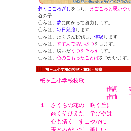
夢
とこころざし
をもち、
まごころと思い
や
谷の子
〇私は、
夢
に向かって努力します。
〇私は、
毎日勉強
します。
〇私は、たくさん挑戦し、
体験
します。
〇私は、
すすんであいさつ
をします。
〇私は、脱いだ
くつをそろえ
ます。
〇私は、
心のこもった
ことば
をつかいます
桜ヶ丘小学校の校歌・校旗・校章
桜ヶ丘小学校校歌
作詞 綱島
作曲 下総
１ さくらの花の 咲く丘に
高くそびえた 学びやは
心も清く すこやかに
玉とみがいて 美しい