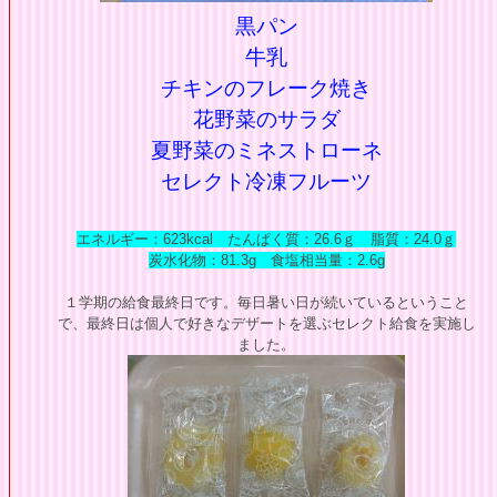
黒パン
牛乳
チキンのフレーク焼き
花野菜のサラダ
夏野菜のミネストローネ
セレクト冷凍フルーツ
エネルギー：623kcal たんぱく質：26.6ｇ 脂質：24.0ｇ
炭水化物：81.3g 食塩相当量：2.6
g
１学期の給食最終日です。毎日暑い日が続いているということ
で、最終日は個人で好きなデザートを選ぶセレクト給食を実施し
ました。