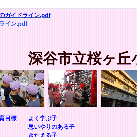
ガイドライン.pdf
イン.pdf
深谷市立桜ヶ丘
教育目標 よく学ぶ子
ある子
る子