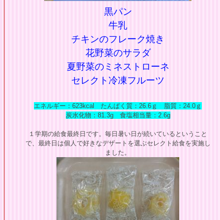
黒パン
牛乳
チキンのフレーク焼き
花野菜のサラダ
夏野菜のミネストローネ
セレクト冷凍フルーツ
エネルギー：623kcal たんぱく質：26.6ｇ 脂質：24.0ｇ
炭水化物：81.3g 食塩相当量：2.6
g
１学期の給食最終日です。毎日暑い日が続いているということ
で、最終日は個人で好きなデザートを選ぶセレクト給食を実施し
ました。