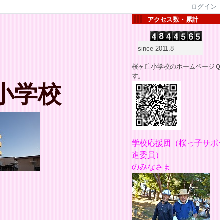
ログイン
アクセス数・累計
since 2011.8
桜ヶ丘小学校のホームページ
す。
小学校
学校応援団
（桜っ子サポ
進委員）
のみなさま