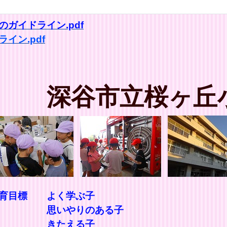
ガイドライン.pdf
イン.pdf
深谷市立桜ヶ丘
教育目標 よく学ぶ子
ある子
る子