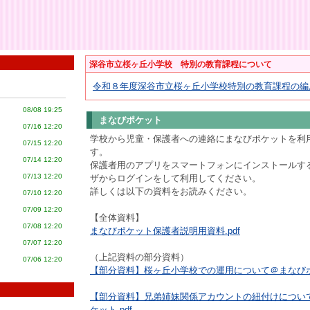
深谷市立桜ヶ丘小学校 特別の教育課程について
令和８年度深谷市立桜ヶ丘小学校特別の教育課程の編成方
08/08 19:25
まなびポケット
07/16 12:20
学校から児童・保護者への連絡にまなびポケットを利
07/15 12:20
す。
07/14 12:20
保護者用のアプリをスマートフォンにインストールす
07/13 12:20
ザからログインをして利用してください。
詳しくは以下の資料をお読みください。
07/10 12:20
07/09 12:20
【全体資料】
07/08 12:20
まなびポケット保護者説明用資料.pdf
07/07 12:20
（上記資料の部分資料）
07/06 12:20
【部分資料】桜ヶ丘小学校での運用について＠まなびポケ
【部分資料】兄弟姉妹関係アカウントの紐付けについ
ケット.pdf