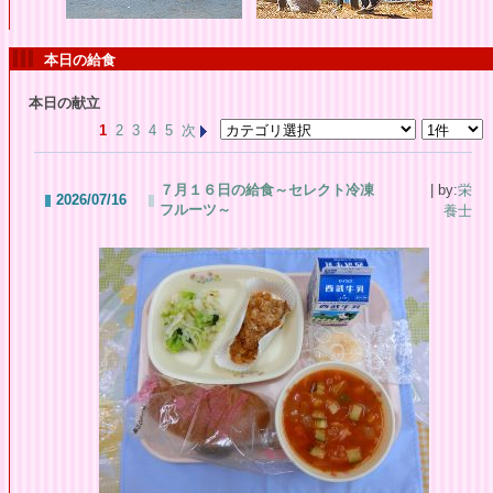
本日の給食
本日の献立
1
2
3
4
5
次
７月１６日の給食～セレクト冷凍
| by:
栄
2026/07/16
フルーツ～
養士