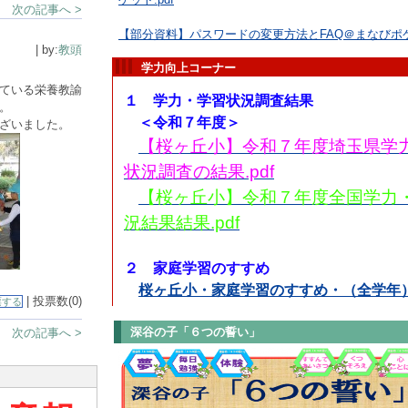
次の記事へ >
【部分資料】パスワードの変更方法とFAQ＠まなびポケッ
| by:
教頭
学力向上コーナー
ている栄養教諭
１ 学力・学習状況調査結果
。
＜令和７年度＞
ざいました。
【桜ヶ丘小】令和７年度埼玉県学
状況調査の結果.pdf
【桜ヶ丘小】令和７年度全国学力
況結果結果.pdf
２ 家庭学習のすすめ
桜ヶ丘小・家庭学習のすすめ・（全学年）
| 投票数(0)
票する
深谷の子「６つの誓い」
次の記事へ >