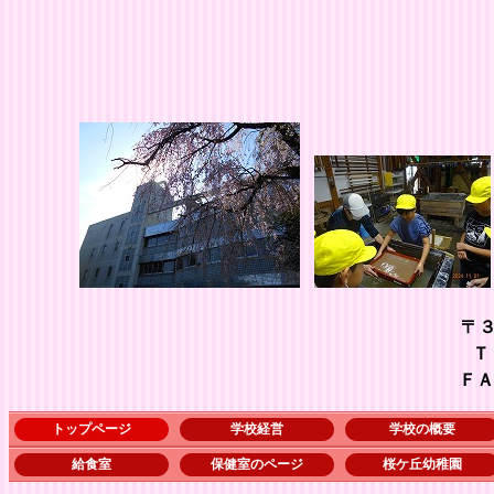
〒
ＴＥＬ ０４８－５
ＦＡＸ ０４８－５７
トップページ
学校経営
学校の概要
給食室
保健室のページ
桜ケ丘幼稚園