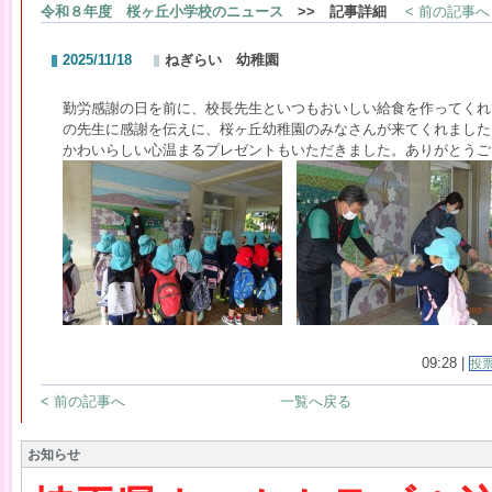
令和８年度 桜ヶ丘小学校のニュース
>> 記事詳細
< 前の記事へ
2025/11/18
ねぎらい 幼稚園
勤労感謝の日を前に、校長先生といつもおいしい給食を作ってくれ
の先生に感謝を伝えに、桜ヶ丘幼稚園のみなさんが来てくれました
かわいらしい心温まるプレゼントもいただきました。ありがとうご
09:28 |
投
< 前の記事へ
一覧へ戻る
お知らせ