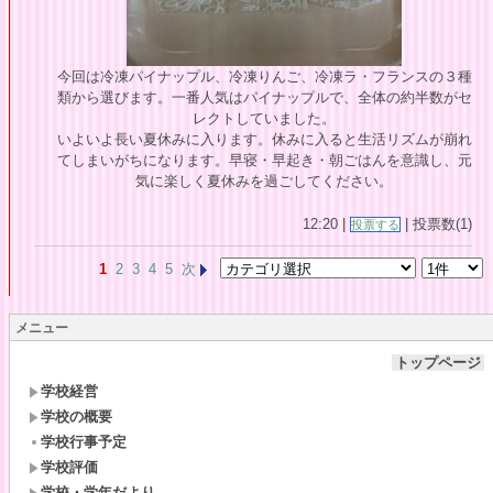
今回は冷凍パイナップル、冷凍りんご、冷凍ラ・フランスの３種
類から選びます。一番人気はパイナップルで、全体の約半数がセ
レクトしていました。
いよいよ長い夏休みに入ります。休みに入ると生活リズムが崩れ
てしまいがちになります。早寝・早起き・朝ごはんを意識し、元
気に楽しく夏休みを過ごしてください。
12:20 |
| 投票数(1)
投票する
1
2
3
4
5
次
メニュー
トップページ
学校経営
学校の概要
学校行事予定
学校評価
学校・学年だより