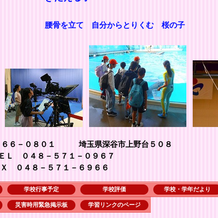
腰骨を立て 自分からとりくむ 桜の子
３６６－０８０１ 埼玉県深谷市上野台５０８
７１－０９６７
１－６９６６
学校行事予定
学校評価
学校・学年だより
災害時用緊急掲示板
学習リンクのページ