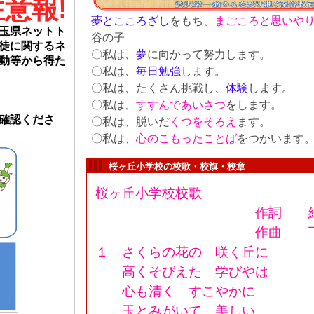
意報!
夢
とこころざし
をもち、
まごころと思い
や
玉県ネットト
谷の子
徒に関するネ
〇私は、
夢
に向かって努力します。
動等から得た
〇私は、
毎日勉強
します。
〇私は、たくさん挑戦し、
体験
します。
〇私は、
すすんであいさつ
をします。
確認くださ
〇私は、脱いだ
くつをそろえ
ます。
〇私は、
心のこもった
ことば
をつかいます
桜ヶ丘小学校の校歌・校旗・校章
桜ヶ丘小学校校歌
作詞 綱島
作曲 下総
１ さくらの花の 咲く丘に
高くそびえた 学びやは
心も清く すこやかに
玉とみがいて 美しい