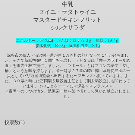
牛乳
ヌイユ・ラタトゥイユ
マスタードチキンフリット
シルクサラダ
エネルギー：622kcal たんぱく質：27.3ｇ 脂質：19.7ｇ
炭水化物：88.0g 食塩相当量：2.1
g
深谷市の偉人・渋沢栄一翁が新１万円札の顔となって１年が経ちまし
た。そこで新紙幣発行１周年を記念し、７月３日は「栄一のラポール給
食」を市内全校で提供しました。「ラポール」とはフランス語で「架け
橋」という意味を持ちます。栄一翁は２７歳の時に徳川幕府使節団の一
員としてパリ万国博覧会へ出席するためフランスへ渡っています。ま
た、３０歳の時には富岡製糸場設置主任として製糸場設立にも関わって
います。そのことをテーマに＜深谷＞＜フランス＞
＜富岡＞の３つの地を、渋沢栄一翁を架け橋として繋いだ献立としまし
た。
投票数(1)