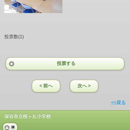
投票数(1)
投票する
< 前へ
次へ >
<<戻る
深谷市立桜ヶ丘小学校