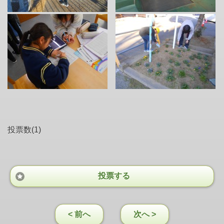
投票数(1)
投票する
< 前へ
次へ >